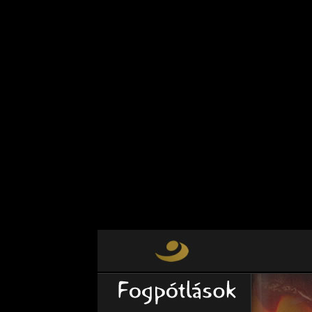
Warning
: Use of undefined constant Y
future version of PHP) in
/var/www/v
on line
249
Warning
: count(): Parameter must be
Countable in
/var/www/vhosts/fogpo
Warning
: mysqli_close() expects par
/var/www/vhosts/fogpotlasok.hu/ht