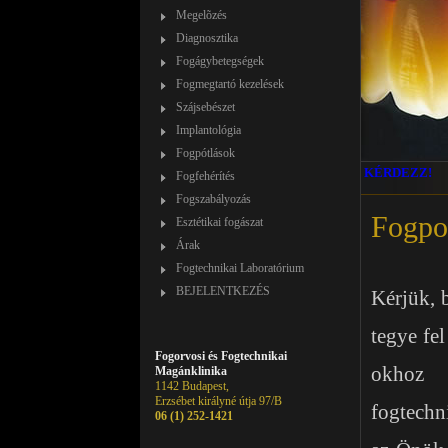
Megelõzés
Diagnosztika
Fogágybetegségek
Fogmegtartó kezelések
Szájsebészet
Implantológia
Fogpótlások
KÉRDEZZ!
Fogfehérítés
Fogszabályozás
Fogpo
Esztétikai fogászat
Árak
Fogtechnikai Laboratórium
BEJELENTKEZÉS
Kérjük, 
tegye fel
Fogorvosi és Fogtechnikai
ok­hoz
Magánklinika
1142 Budapest,
Erzsébet királyné útja 97/B
fogtechn
06 (1) 252-1421