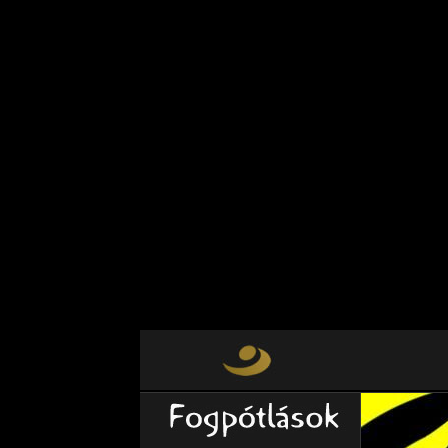
Warning
: Use of undefined constant Y
future version of PHP) in
/var/www/v
on line
249
Warning
: count(): Parameter must be
Countable in
/var/www/vhosts/fogpo
Warning
: mysqli_close() expects par
/var/www/vhosts/fogpotlasok.hu/ht