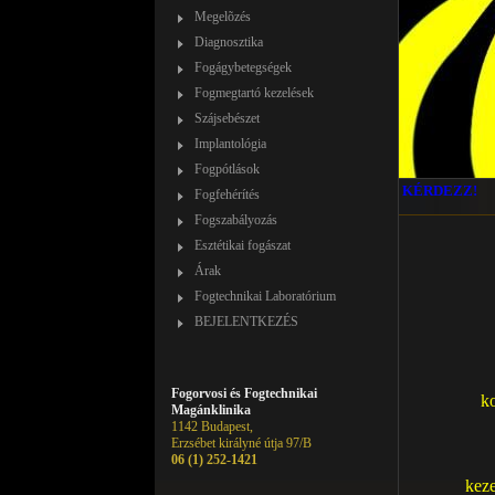
Megelõzés
Diagnosztika
Fogágybetegségek
Fogmegtartó kezelések
Szájsebészet
Implantológia
Fogpótlások
KÉRDEZZ!
Fogfehérítés
Fogszabályozás
Esztétikai fogászat
Árak
Fogtechnikai Laboratórium
BEJELENTKEZÉS
Fogorvosi és Fogtechnikai
ko
Magánklinika
1142 Budapest,
Erzsébet királyné útja 97/B
06 (1) 252-1421
kez