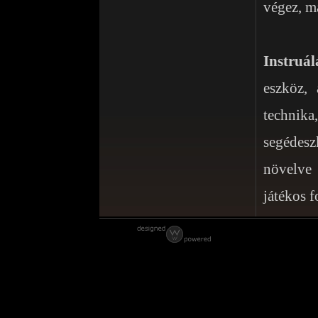
végez, ma
Instruál
eszköz,
technik
segédesz
növelve 
játékos 